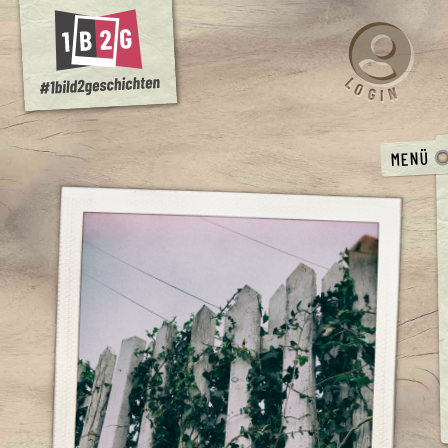
L
O
N
G
I
MENÜ