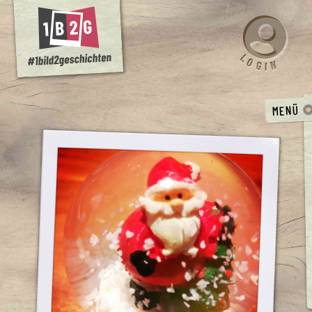
L
O
N
G
I
MENÜ