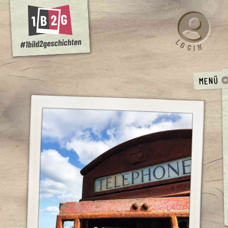
L
O
N
G
I
MENÜ