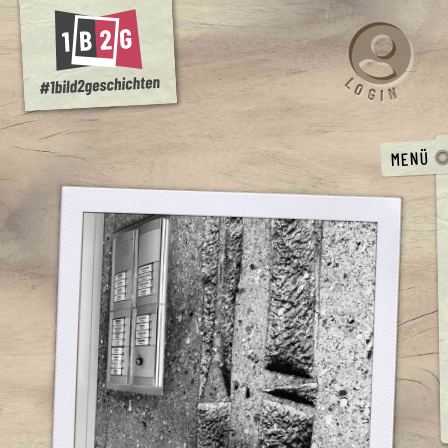
L
O
N
G
I
MENÜ