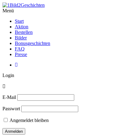
Menü
Start
Aktion
Bestellen
Bilder
Bonusgeschichten
FAQ
Presse
L
o
g
i
n
E-Mail
Passwort
Angemeldet bleiben