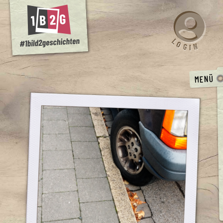
L
O
N
G
I
MENÜ