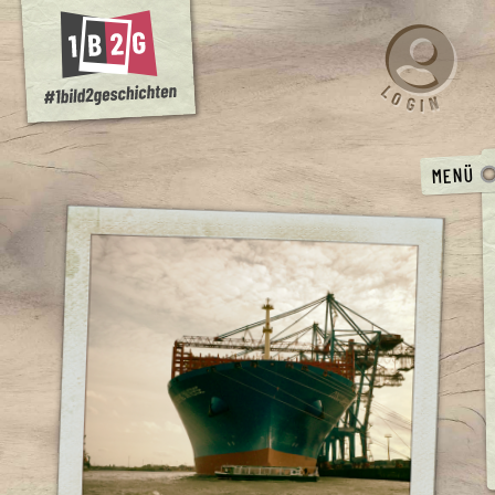
L
O
N
G
I
MENÜ