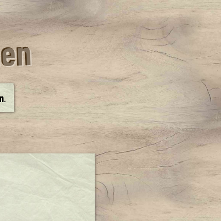
den
.
in