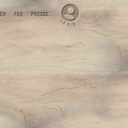
EN
FAQ
PRESSE
L
O
N
G
I