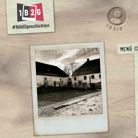
L
O
N
G
I
MENÜ