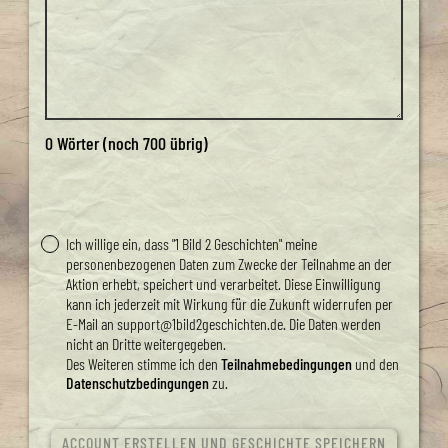
0
Wörter (noch
700
übrig)
Ich willige ein, dass "1 Bild 2 Geschichten" meine
personenbezogenen Daten zum Zwecke der Teilnahme an der
Aktion erhebt, speichert und verarbeitet. Diese Einwilligung
kann ich jederzeit mit Wirkung für die Zukunft widerrufen per
E-Mail an support@1bild2geschichten.de. Die Daten werden
nicht an Dritte weitergegeben.
Des Weiteren stimme ich den
Teilnahmebedingungen
und den
Datenschutzbedingungen
zu.