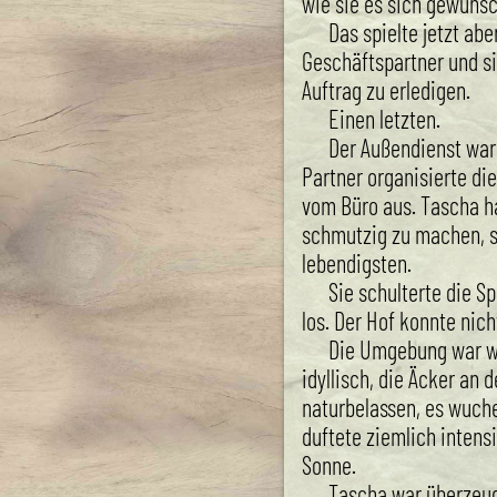
wie sie es sich gewünsc
Das spielte jetzt abe
Geschäftspartner und si
Auftrag zu erledigen.
Einen letzten.
Der Außendienst war 
Partner organisierte di
vom Büro aus. Tascha ha
schmutzig zu machen, so
lebendigsten.
Sie schulterte die S
los. Der Hof konnte nich
Die Umgebung war w
idyllisch, die Äcker an 
naturbelassen, es wuche
duftete ziemlich intens
Sonne.
Tascha war überzeug