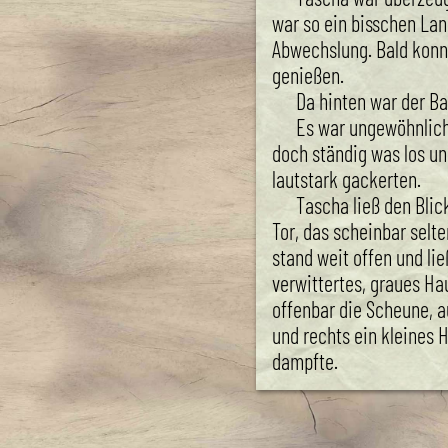
war so ein bisschen La
Abwechslung. Bald konnt
genießen.
Da hinten war der B
Es war ungewöhnlich 
doch ständig was los u
lautstark gackerten.
Tascha ließ den Blic
Tor, das scheinbar selt
stand weit offen und lie
verwittertes, graues Hau
offenbar die Scheune, a
und rechts ein kleines 
dampfte.