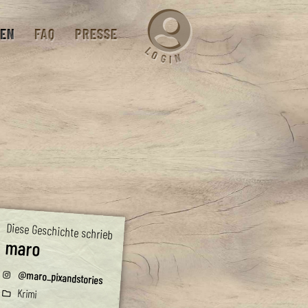
EN
FAQ
PRESSE
L
O
N
G
I
Diese Geschichte schrieb
maro
@maro_pixandstories
Krimi