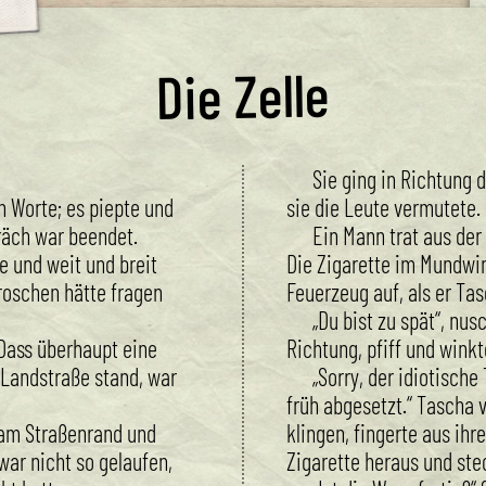
Die Zelle
Sie ging in Richtung 
n Worte; es piepte und
sie die Leute vermutete.
räch war beendet.
Ein Mann trat aus der
le und weit und breit
Die Zigarette im Mundwin
roschen hätte fragen
Feuerzeug auf, als er Ta
„Du bist zu spät“, nusc
ass überhaupt eine
Richtung, pfiff und wink
r Landstraße stand, war
„Sorry, der idiotische
früh abgesetzt.“ Tascha 
 am Straßenrand und
klingen, fingerte aus ih
war nicht so gelaufen,
Zigarette heraus und stec