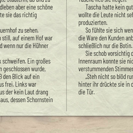
ndleben aber eine schöne
Tascha hatte kein gute
e sie das richtig
wollte die Leute nicht se
produzierten.
auernhof zu sehen.
So fühlte sie sich wen
still, auf einem Hof war
die Ware den Kunden anbo
nd wenn nur die Hühner
schließlich nur die Botin.
Sie schob vorsichtig d
k schweifen. Ein großes
Innenraum konnte sie nic
en geschlossen wurde,
verstummenden Stimmen
ß den Blick auf ein
„Steh nicht so blöd ru
s frei. Links war
hinter ihr drückte sie i
us der kein Laut drang
die Tür.
Haus, dessen Schornstein