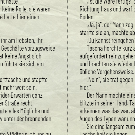
ht hatte.
„Ist die Ware fertig?“ 
r keine Rolle, sie waren
Richtung Haus und warf 
e hatte hier einen
Boden.
„Ja, ja“, der Mann zog
starrte sie an, machte a
ihr am liebsten, ihr
„Du kannst reingehen“
e Geschäfte vorzugsweise
Tascha horchte kurz a
t keine Angst sich
aufgefordert reinzugehen
 fühlte sie sich am
und brachten sie wieder 
übliche Vorgehensweise.
porttasche und stapfte
„Nein“, sie trat gegen
t mehr weit sein.
hier.“
ider Erwarten ganz
Der Mann machte ein
der Straße recht
blitzte in seiner Hand. T
rte alles Mögliche und
erkennen was das war, a
iv unter der brennenden
Augen des Typen war unm
Sie ging langsam zum
te Städterin, ab und zu
Tasche ließ sie liegen.