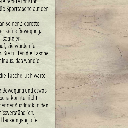
Sie reckte ihr Kinn
die Sporttasche auf den
 an seiner Zigarette,
ber keine Bewegung.
, sagte er.
uf, sie wurde nie
. Sie füllten die Tasche
hinaus, das war die
 die Tasche, „ich warte
e Bewegung und etwas
ascha konnte nicht
ber der Ausdruck in den
issverständlich.
 Hauseingang, die