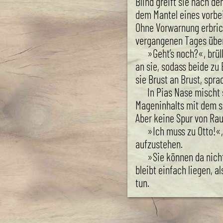
Blind greift sie nach d
dem Mantel eines vorbe
Ohne Vorwarnung erbrich
vergangenen Tages über
»Geht’s noch?«, brül
an sie, sodass beide zu
sie Brust an Brust, spra
In Pias Nase mischt 
Mageninhalts mit dem s
Aber keine Spur von Ra
»Ich muss zu Otto!«,
aufzustehen.
»Sie können da nicht
bleibt einfach liegen, al
tun.