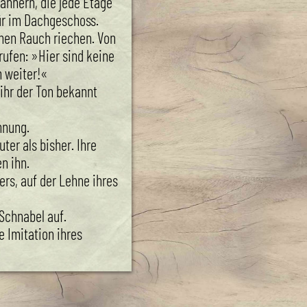
Männern, die jede Etage
ür im Dachgeschoss.
nen Rauch riechen. Von
rufen: »Hier sind keine
 weiter!«
 ihr der Ton bekannt
hnung.
uter als bisher. Ihre
n ihn.
rs, auf der Lehne ihres
Schnabel auf.
e Imitation ihres