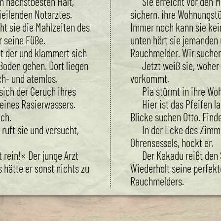
em nächstbesten Halt,
Sie erreicht vor den 
ieilenden Notarztes.
sichern, ihre Wohnungst
t sie die Mahlzeiten des
Immer noch kann sie kei
 seine Füße.
unten hört sie jemanden 
lt der und klammert sich
Rauchmelder. Wir suchen
 Boden gehen. Dort liegen
Jetzt weiß sie, woher
ch- und atemlos.
vorkommt.
sich der Geruch ihres
Pia stürmt in ihre Wo
eines Rasierwassers.
Hier ist das Pfeifen la
uch.
Blicke suchen Otto. Finde
 ruft sie und versucht,
In der Ecke des Zimme
Ohrensessels, hockt er.
 rein!« Der junge Arzt
Der Kakadu reißt den 
s hätte er sonst nichts zu
Wiederholt seine perfekt
Rauchmelders.