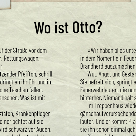
Wo ist Otto?
f der Straße vor dem
»Wir haben alles unte
r, Rettungswagen,
in dem Moment ein Feue
r.
Brandherd auszumachen. 
zender Pfeifton, schrill
Wut, Angst und Gestan
ringt an ihr Ohr und in
Sie befreit sich, springt
liche Taschen fallen,
Feuerwehrleuten, die nun
enschen. Was ist mit
hinterher. Niemand hält s
Im Treppenhaus wiede
zisten, Krankenpfleger
gänsehautverursachende 
einer achtet auf sie.
lauter. Und er kommt Pia
 wird schwarz vor Augen.