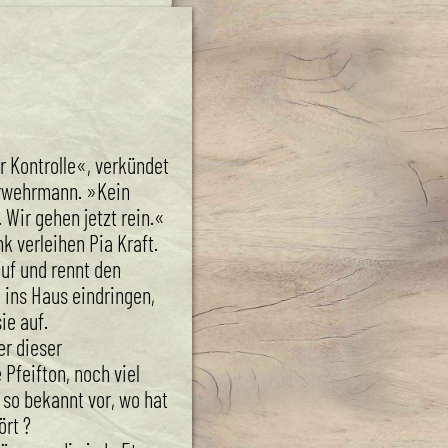
r Kontrolle«, verkündet
rwehrmann. »Kein
Wir gehen jetzt rein.«
k verleihen Pia Kraft.
 auf und rennt den
 ins Haus eindringen,
ie auf.
r dieser
Pfeifton, noch viel
 so bekannt vor, wo hat
sie ihn schon einmal gehört ?