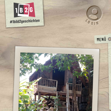
L
O
N
G
I
MENÜ