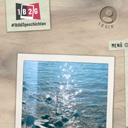
L
O
N
G
I
MENÜ