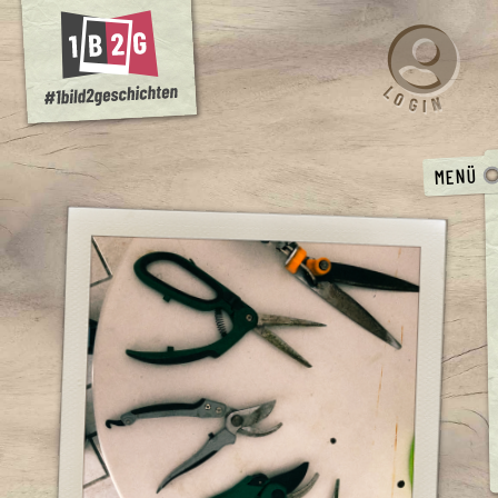
L
O
N
G
I
MENÜ