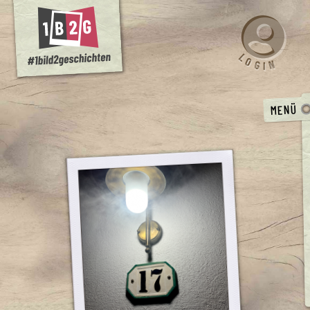
L
O
N
G
I
MENÜ