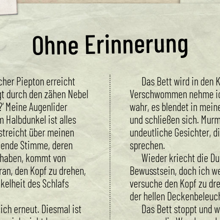
Ohne Erinnerung
cher Piepton erreicht
Das Bett wird in den K
gt durch den zähen Nebel
Verschwommen nehme ich
?‘ Meine Augenlider
wahr, es blendet in mein
m Halbdunkel ist alles
und schließen sich. Mur
treicht über meinen
undeutliche Gesichter, di
igende Stimme, deren
sprechen.
 haben, kommt von
Wieder kriecht die Du
ran, den Kopf zu drehen,
Bewusstsein, doch ich w
nkelheit des Schlafs
versuche den Kopf zu dre
der hellen Deckenbeleu
ch erneut. Diesmal ist
Das Bett stoppt und 