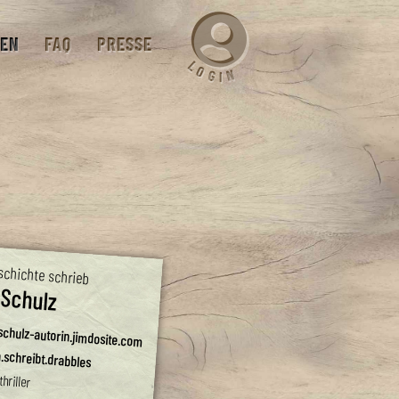
EN
FAQ
PRESSE
L
O
N
G
I
schichte schrieb
 Schulz
schulz-autorin.jimdosite.com
.schreibt.drabbles
hriller