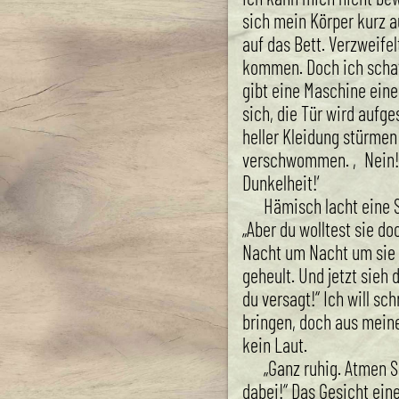
sich mein Körper kurz a
auf das Bett. Verzweifel
kommen. Doch ich schaf
gibt eine Maschine eine
sich, die Tür wird aufg
heller Kleidung stürmen 
verschwommen. ‚Nein! 
Dunkelheit!‘
Hämisch lacht eine 
„Aber du wolltest sie do
Nacht um Nacht um sie g
geheult. Und jetzt sieh 
du versagt!“ Ich will s
bringen, doch aus mein
kein Laut.
„Ganz ruhig. Atmen S
dabei!“ Das Gesicht eine