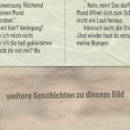
 Anweisung. Röchelnd
‚Nein, nein! Das durf
meinen Mund.
Mund öffnet sich zum Sc
rdnet.“
nicht ein Laut heraus.
rt hier? Verlegung?
Hämisch lacht die St
 ich mich nicht
„Und wieder hast du vers
 ich die hell gekleideten
meine Wangen.
ht ihr mit mir? Wo
weitere Geschichten zu diesem Bild