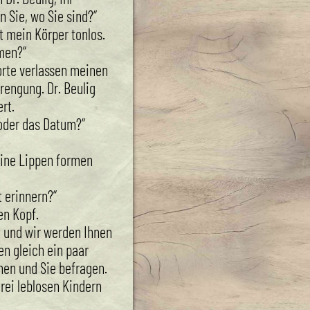
n Sie, wo Sie sind?“
 mein Körper tonlos.
men?“
orte verlassen meinen
rengung. Dr. Beulig
rt.
oder das Datum?“
eine Lippen formen
t erinnern?“
en Kopf.
it und wir werden Ihnen
en gleich ein paar
men und Sie befragen.
rei leblosen Kindern