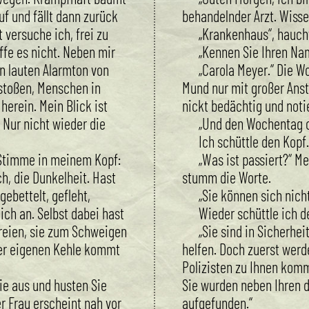
uf und fällt dann zurück
behandelnder Arzt. Wisse
t versuche ich, frei zu
„Krankenhaus“, haucht
fe es nicht. Neben mir
„Kennen Sie Ihren Na
n lauten Alarmton von
„Carola Meyer.“ Die W
estoßen, Menschen in
Mund nur mit großer Anst
herein. Mein Blick ist
nickt bedächtig und notie
Nur nicht wieder die
„Und den Wochentag 
Ich schüttle den Kopf.
Stimme in meinem Kopf:
„Was ist passiert?“ M
ch, die Dunkelheit. Hast
stumm die Worte.
ebettelt, gefleht,
„Sie können sich nich
dich an. Selbst dabei hast
Wieder schüttle ich d
chreien, sie zum Schweigen
„Sie sind in Sicherhe
er eigenen Kehle kommt
helfen. Doch zuerst werd
Polizisten zu Ihnen kom
ie aus und husten Sie
Sie wurden neben Ihren d
r Frau erscheint nah vor
aufgefunden.“