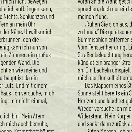
nn mich nicht bewegen.
voran an die Wand gesch
 die ich aufbringen kann,
sprechen, doch nur ein l
e Nichts. Schluchzen und
meinen Mund.
fern an mein Ohr.
„Ruhen Sie sich aus, 
 der Nähe. Unwillkürlich
zu Ihnen.“ Die quietsche
rbrunnen, den die
Gummisohlen entfernen si
enig kann ich nun von
Vom Fenster her dringt L
ein Zimmer, ein großes
Straßenbeleuchtung here
iegenden Wand. Die
kündigt ein oranger Str
icht an wie meine und
an. Ein Lächeln umspielt
erhaupt ist da ein
mich der Dunkelheit erge
er Luft. Und mit einem
Das Klappern eines St
enhaus. Ich versuche, mich
Sonne steht bereits ein 
ingt mir nicht einmal,
Horizont und leuchtet go
Wieder versuche ich mic
 ich bin.‘ Mein Atem
Widerstand. Mein Körper
 ich mich auch bemühe,
und sackt dann zurück au
wegen. Krampfhaft bäumt
„Guten Morgen, ich bin