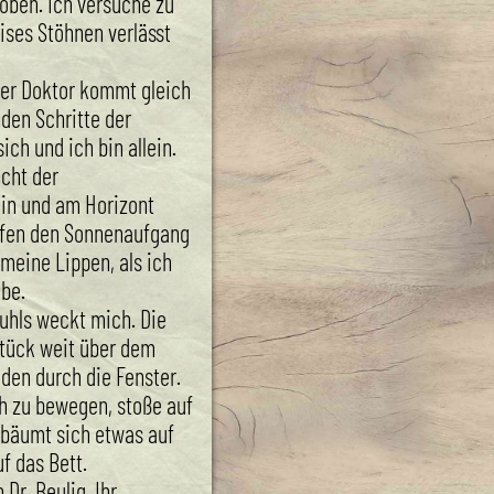
oben. Ich versuche zu
eises Stöhnen verlässt
der Doktor kommt gleich
nden Schritte der
ch und ich bin allein.
icht der
in und am Horizont
eifen den Sonnenaufgang
 meine Lippen, als ich
be.
uhls weckt mich. Die
Stück weit über dem
lden durch die Fenster.
h zu bewegen, stoße auf
 bäumt sich etwas auf
f das Bett.
 Dr. Beulig, Ihr