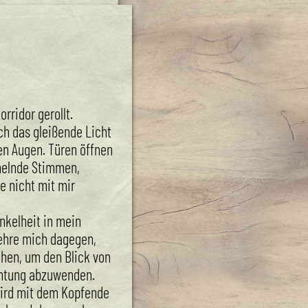
orridor gerollt.
 das gleißende Licht
en Augen. Türen öffnen
melnde Stimmen,
e nicht mit mir
nkelheit in mein
ehre mich dagegen,
hen, um den Blick von
chtung abzuwenden.
wird mit dem Kopfende