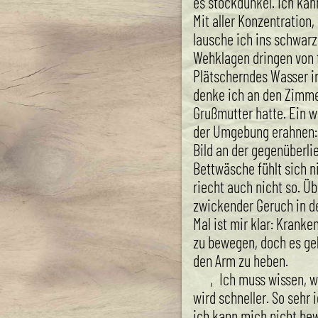
es stockdunkel. Ich ka
Mit aller Konzentration,
lausche ich ins schwarz
Wehklagen dringen von 
Plätscherndes Wasser in
denke ich an den Zimme
Grußmutter hatte. Ein w
der Umgebung erahnen: 
Bild an der gegenüberl
Bettwäsche fühlt sich n
riecht auch nicht so. Üb
zwickender Geruch in d
Mal ist mir klar: Krank
zu bewegen, doch es gel
den Arm zu heben.
‚Ich muss wissen, wo
wird schneller. So sehr
ich kann mich nicht be