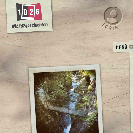
L
O
N
G
I
MENÜ