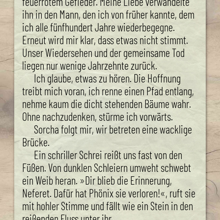
feuerrotem Gefieder. Meine Liebe verwandelte
ihn in den Mann, den ich von früher kannte, dem
ich alle fünfhundert Jahre wiederbegegne.
Erneut wird mir klar, dass etwas nicht stimmt.
Unser Wiedersehen und der gemeinsame Tod
liegen nur wenige Jahrzehnte zurück.
Ich glaube, etwas zu hören. Die Hoffnung
treibt mich voran, ich renne einen Pfad entlang,
nehme kaum die dicht stehenden Bäume wahr.
Ohne nachzudenken, stürme ich vorwärts.
Sorcha folgt mir, wir betreten eine wacklige
Brücke.
Ein schriller Schrei reißt uns fast von den
Füßen. Von dunklen Schleiern umweht schwebt
ein Weib heran. »Dir blieb die Erinnerung,
Neferet. Dafür hat Phönix sie verloren!«, ruft sie
mit hohler Stimme und fällt wie ein Stein in den
reißenden Fluss unter ihr.