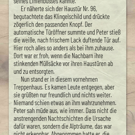
seines Linienbusses kannte.
Er näherte sich der Haustür Nr. 96,
begutachtete das Klingelschild und drückte
zögerlich den passenden Knopf. Der
automatische Türöffner summte und Peter stieß
die weiße, nach frischem Lack duftende Tür auf.
Hier roch alles so anders als bei ihm zuhause.
Dort war er froh, wenn die Nachbarn ihre
stinkenden Müllsäcke vor ihren Haustüren ab
und zu entsorgten.
Nun stand er in diesem vornehmen
Treppenhaus. Es kamen Leute entgegen, aber
sie grüßten nur freundlich und nichts weiter.
Niemand schien etwas an ihm wahrzunehmen.
Peter sah müde aus, wie immer. Dass nicht die
anstrengenden Nachtschichten die Ursache
dafür waren, sondern die Alpträume, das war
nicht erkennbar. Abgenommen hatte er, die