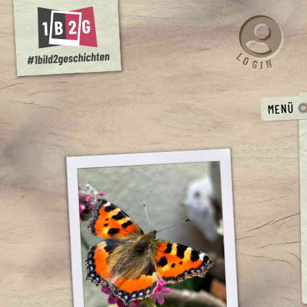
L
O
N
G
I
MENÜ