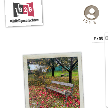
L
O
N
G
I
MENÜ