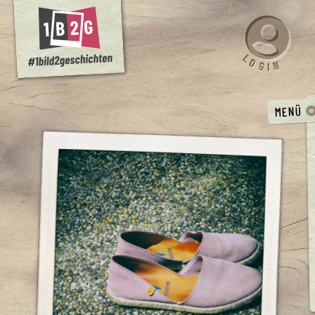
L
O
N
G
I
MENÜ